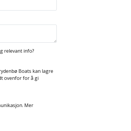
og relevant info?
 Frydenbø Boats kan lagre
 ovenfor for å gi
munikasjon. Mer